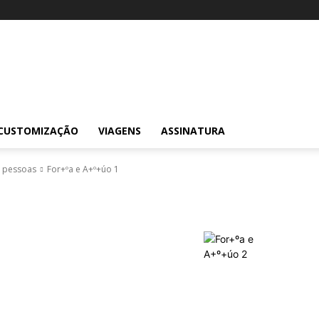
CUSTOMIZAÇÃO
VIAGENS
ASSINATURA
l pessoas
For+ºa e A+º+úo 1