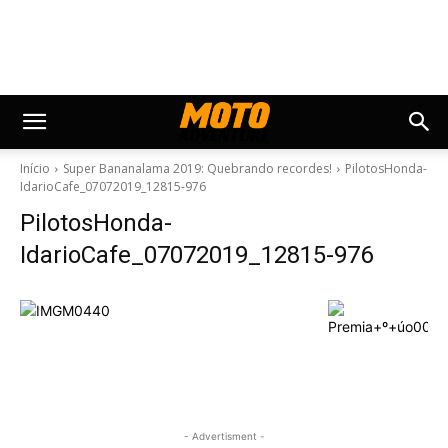
Início
Super Bananalama 2019: Quebrando recordes!
PilotosHonda-
IdarioCafe_07072019_12815-976
PilotosHonda-
IdarioCafe_07072019_12815-976
- Advertisment -