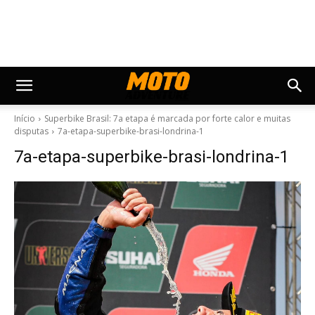
Início
Superbike Brasil: 7a etapa é marcada por forte calor e muitas
disputas
7a-etapa-superbike-brasi-londrina-1
7a-etapa-superbike-brasi-londrina-1