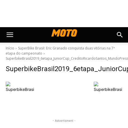
Início
SuperBike Brasil: Eric Granado conquista duas vitórias na 7ª
etapa do campeonato
SuperbikeBrasil2019_6etapa_JuniorCup_CreditoRicardoSantos_MundoPres
SuperbikeBrasil2019_6etapa_JuniorC
- Advertisment -