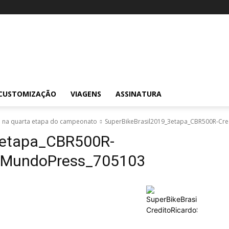
CUSTOMIZAÇÃO
VIAGENS
ASSINATURA
ão na quarta etapa do campeonato
SuperBikeBrasil2019_3etapa_CBR500R-Cr
3etapa_CBR500R-
s_MundoPress_705103