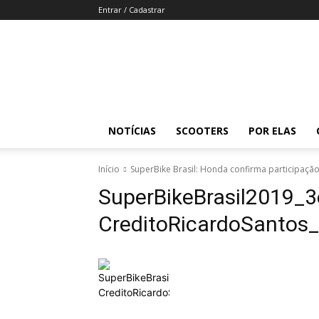
Entrar / Cadastrar
Revista
Moto
Adventure
NOTÍCIAS
SCOOTERS
POR ELAS
Início
SuperBike Brasil: Honda confirma participaç
SuperBikeBrasil2019_
CreditoRicardoSanto