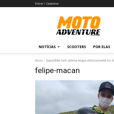
Entrar / Cadastrar
Revista
Moto
Adventure
NOTÍCIAS
SCOOTERS
POR ELAS
Início
SuperBike tem sétima etapa emocionante no 
felipe-macan