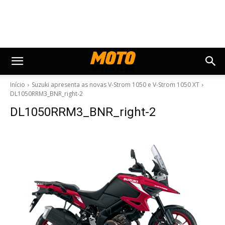
Início
Suzuki apresenta as novas V-Strom 1050 e V-Strom 1050 XT
DL1050RRM3_BNR_right-2
DL1050RRM3_BNR_right-2