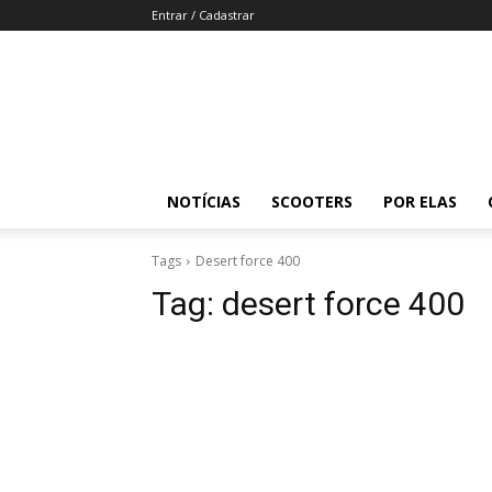
Entrar / Cadastrar
Revista
Moto
Adventure
NOTÍCIAS
SCOOTERS
POR ELAS
Tags
Desert force 400
Tag:
desert force 400