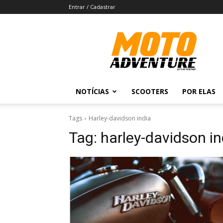
Entrar / Cadastrar
Revista
Moto
Adventure
NOTÍCIAS
SCOOTERS
POR ELAS
Tags
Harley-davidson india
Tag:
harley-davidson in