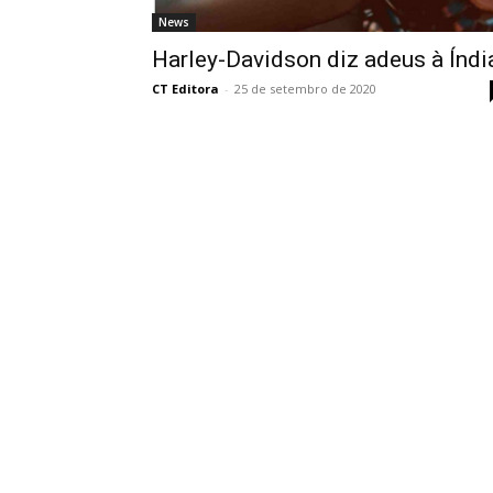
News
Harley-Davidson diz adeus à Índi
CT Editora
-
25 de setembro de 2020