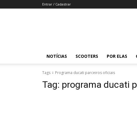
Entrar / Cadastrar
Revista
Moto
Adventure
NOTÍCIAS
SCOOTERS
POR ELAS
Tags
Programa ducati parceiros oficiais
Tag:
programa ducati pa