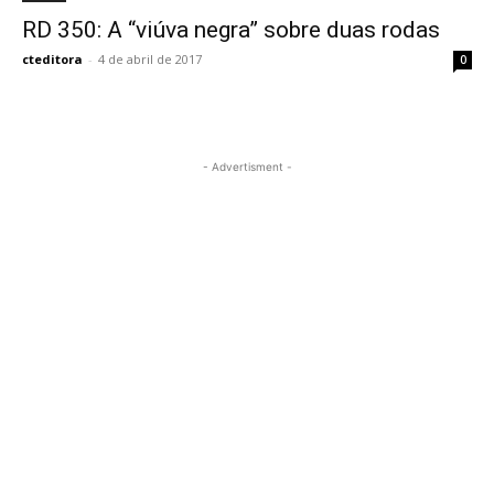
RD 350: A “viúva negra” sobre duas rodas
cteditora
-
4 de abril de 2017
0
- Advertisment -