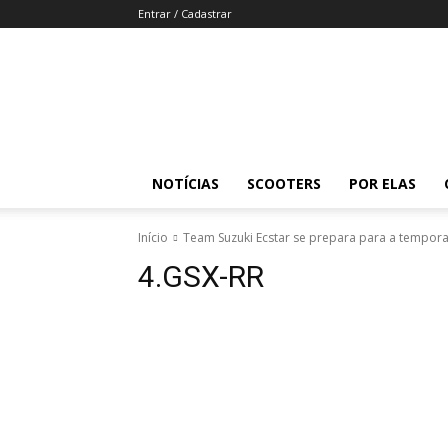
Entrar / Cadastrar
Revista
Moto
Adventure
NOTÍCIAS
SCOOTERS
POR ELAS
Início
Team Suzuki Ecstar se prepara para a tempor
4.GSX-RR