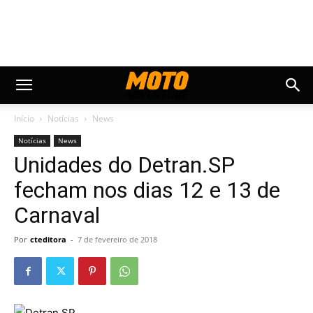
Início
Notícias
News
Notícias
News
Unidades do Detran.SP
fecham nos dias 12 e 13 de
Carnaval
Por
cteditora
-
7 de fevereiro de 2018