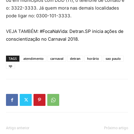
ou em municípios com DDD (11), o telefone de contato é
o: 3322-3333. Já quem mora nas demais localidades
pode ligar no: 0300-101-3333.
VEJA TAMBÉM:
#FocaNaVida: Detran.SP inicia ações de
conscientização no Carnaval 2018.
TAGS
atendimento
carnaval
detran
horário
sao paulo
sp
Artigo anterior
Próximo artigo