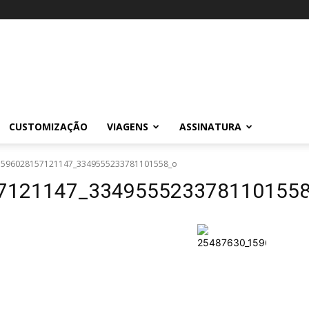
CUSTOMIZAÇÃO
VIAGENS
ASSINATURA
1596028157121147_3349555233781101558_o
7121147_334955523378110155