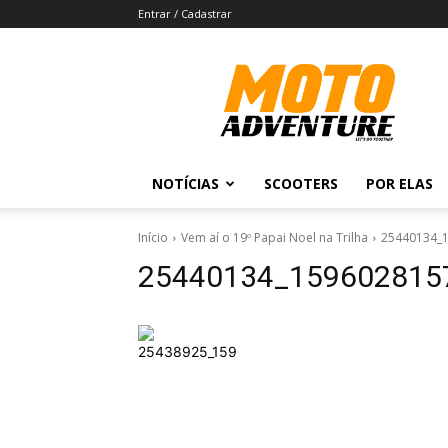
Entrar / Cadastrar
Revista
Moto
Adventure
NOTÍCIAS
SCOOTERS
POR ELAS
Início
Vem aí o 19º Papai Noel na Trilha
25440134_
25440134_159602815