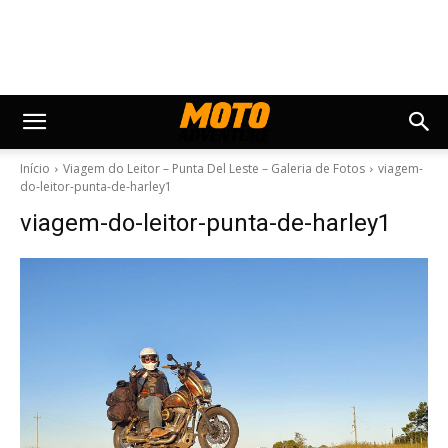
Início
Viagem do Leitor – Punta Del Leste – Galeria de Fotos
viagem-
do-leitor-punta-de-harley1
viagem-do-leitor-punta-de-harley1