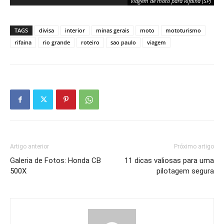
Viagem de moto para Rifaina (SP)
TAGS
divisa
interior
minas gerais
moto
mototurismo
rifaina
rio grande
roteiro
sao paulo
viagem
Artigo anterior
Próximo artigo
Galeria de Fotos: Honda CB
11 dicas valiosas para uma
500X
pilotagem segura