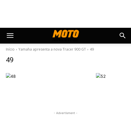
Início
Yamaha apresenta a nova Tracer 900 GT
49
49
- Advertisment -