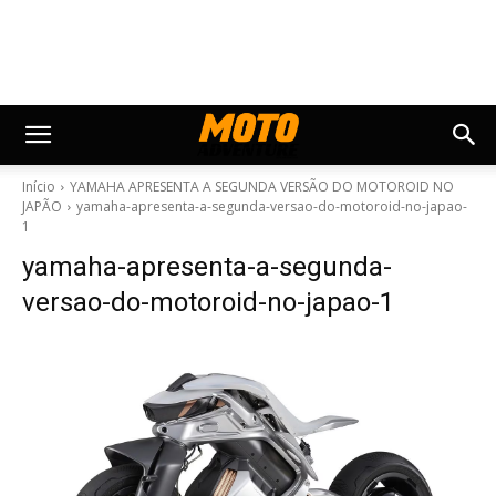
Início
YAMAHA APRESENTA A SEGUNDA VERSÃO DO MOTOROID NO
JAPÃO
yamaha-apresenta-a-segunda-versao-do-motoroid-no-japao-
1
yamaha-apresenta-a-segunda-
versao-do-motoroid-no-japao-1