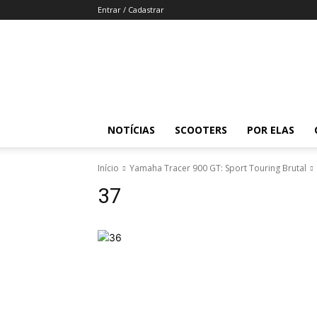
Entrar / Cadastrar
Revista
Moto
Adventure
NOTÍCIAS
SCOOTERS
POR ELAS
Início
Yamaha Tracer 900 GT: Sport Touring Brutal
37