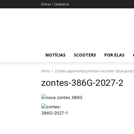
Entrar / Cadastrar
Revista
Moto
Adventure
NOTÍCIAS
SCOOTERS
POR ELAS
Início
Zontes apresenta primeira scooter dual-purpo
zontes-386G-2027-2