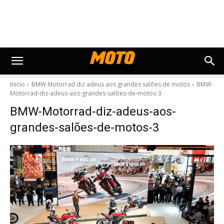
Início
BMW Motorrad diz adeus aos grandes salões de motos
BMW-
Motorrad-diz-adeus-aos-grandes-salões-de-motos-3
BMW-Motorrad-diz-adeus-aos-
grandes-salões-de-motos-3