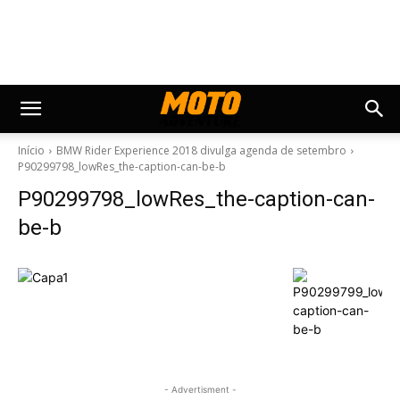
Início
BMW Rider Experience 2018 divulga agenda de setembro
P90299798_lowRes_the-caption-can-be-b
P90299798_lowRes_the-caption-can-
be-b
- Advertisment -