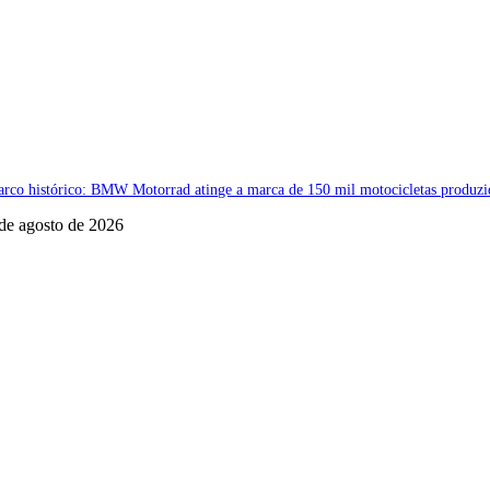
rco histórico: BMW Motorrad atinge a marca de 150 mil motocicletas produzida
de agosto de 2026