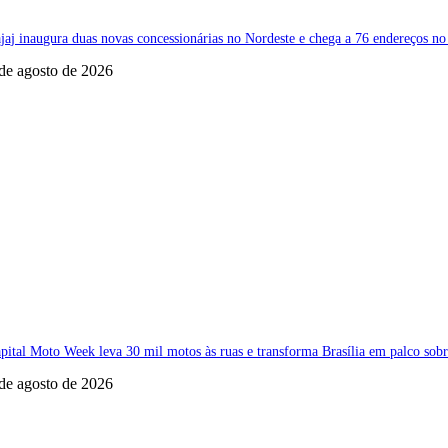
jaj inaugura duas novas concessionárias no Nordeste e chega a 76 endereços no
de agosto de 2026
pital Moto Week leva 30 mil motos às ruas e transforma Brasília em palco sobr
de agosto de 2026