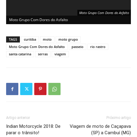
Moto Grupo Com Dores do Asfalto
Moto Grupo Com Dores do Asfalto
M
TAGS
curitiba
moto
moto grupo
Moto Grupo Com Dores do Asfalto
passeio
rio rastro
santa catarina
serras
viagem
Artigo anterior
Próximo artigo
Indian Motorcycle 2018: De
Viagem de moto de Caçapava
parar o trânsito!
(SP) a Cambuí (MG)