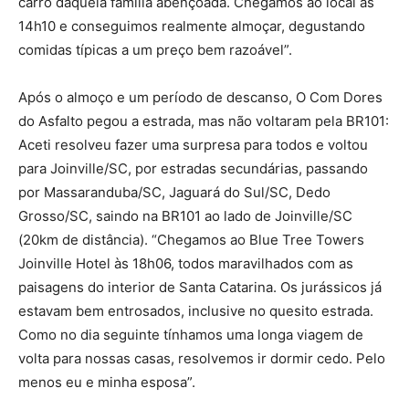
carro daquela família abençoada. Chegamos ao local às
14h10 e conseguimos realmente almoçar, degustando
comidas típicas a um preço bem razoável”.
Após o almoço e um período de descanso, O Com Dores
do Asfalto pegou a estrada, mas não voltaram pela BR101:
Aceti resolveu fazer uma surpresa para todos e voltou
para Joinville/SC, por estradas secundárias, passando
por Massaranduba/SC, Jaguará do Sul/SC, Dedo
Grosso/SC, saindo na BR101 ao lado de Joinville/SC
(20km de distância). “Chegamos ao Blue Tree Towers
Joinville Hotel às 18h06, todos maravilhados com as
paisagens do interior de Santa Catarina. Os jurássicos já
estavam bem entrosados, inclusive no quesito estrada.
Como no dia seguinte tínhamos uma longa viagem de
volta para nossas casas, resolvemos ir dormir cedo. Pelo
menos eu e minha esposa”.