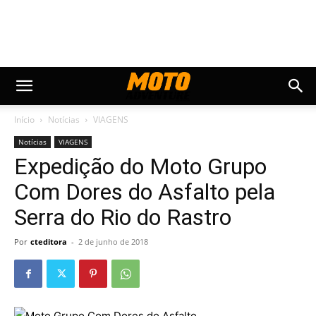
Início
Notícias
VIAGENS
Notícias
VIAGENS
Expedição do Moto Grupo
Com Dores do Asfalto pela
Serra do Rio do Rastro
Por
cteditora
-
2 de junho de 2018