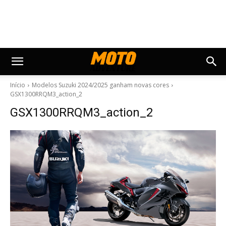
Início
Modelos Suzuki 2024/2025 ganham novas cores
GSX1300RRQM3_action_2
GSX1300RRQM3_action_2