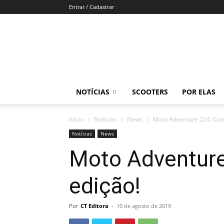
Entrar / Cadastrar
Revista
Moto
Adventure
NOTÍCIAS
SCOOTERS
POR ELAS
Início
Notícias
News
Moto Adventure 224: Conf
Notícias
News
Moto Adventure
edição!
Por
CT Editora
-
10 de agosto de 2019