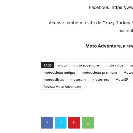
Facebook:
https://w
Acesse também o site da
Crazy Turkey 
assinat
Moto Adventure, a rev
TAGS
moto
moto adventure
moto clube
m
motocicletas antigas
motocicletas premium
Motoc
motociclistas
motocom
motocross
MotoGP
Revista Moto Adventure