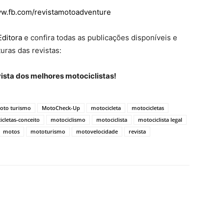
ww.fb.com/revistamotoadventure
Editora
e confira todas as publicações disponíveis e
uras das revistas:
ista dos melhores motociclistas!
oto turismo
MotoCheck-Up
motocicleta
motocicletas
icletas-conceito
motociclismo
motociclista
motociclista legal
motos
mototurismo
motovelocidade
revista