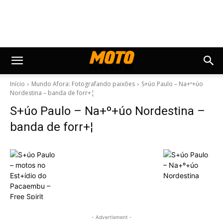
Início
Mundo Afora: Fotografando paixões
S+úo Paulo – Na+º+úo
Nordestina – banda de forr+¦
S+úo Paulo – Na+º+úo Nordestina –
banda de forr+¦
- Advertisment -