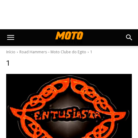
Início
Road Hammers – Moto Clube do Egito
1
1