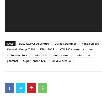
TAGS
BMW 1200 GS Adventure
Ducati Scrambler
Honda CB 500
Kawasaki Versys-X 300
KTM 1290 R
KTM 990 Adventure
moto
moto adventure
motocicleta
motociclismo
motociclista
pantanal
Super Ténéré 1200
SWM Superdual