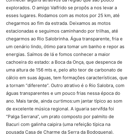
explorados. O amigo Valfrido se propôs a nos levar a
esses lugares. Rodamos com as motos por 25 km, até
chegarmos ao fim da estrada. Deixamos as motos
estacionadas e seguimos caminhando por trilhas, até
chegarmos ao Rio Salobrinha. Água transparente, fria e
um cenário lindo, ótimo para tomar um banho e repor as
energias. Saímos de lá e fomos conhecer a maior
cachoeira do estado: a Boca da Onça, que despenca de
uma altura de 156 mts e, pelo alto teor de carbonato de
cálcio em suas águas, tem formações características, que
a tornam “diferente”. Outro atrativo é o Rio Salobra, com
águas transparentes e um pouco frias nessa época do
ano. Mais tarde, ainda curtimos:um jantar típico ao som
de excelente música regional. A iguaria servifda foi
“Palga Serrana”, um prato composto por palmito de
Bacuri com galinha caipira (uma refeição típica na
pousada Casa de Charme da Serra da Bodoquena).