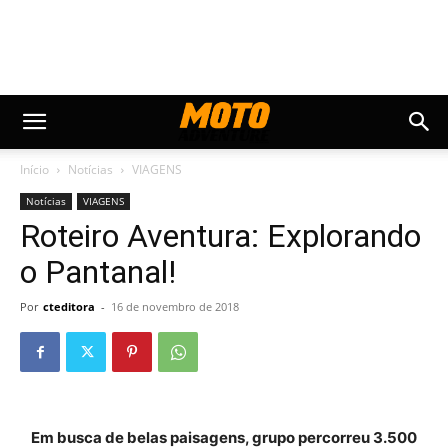
Início
Notícias
VIAGENS
Notícias
VIAGENS
Roteiro Aventura: Explorando
o Pantanal!
Por
cteditora
-
16 de novembro de 2018
Em busca de belas paisagens, grupo percorreu 3.500