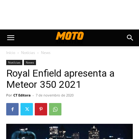
Início
Notícias
News
Notícias
News
Royal Enfield apresenta a
Meteor 350 2021
Por
CT Editora
-
7 de novembro de 2020