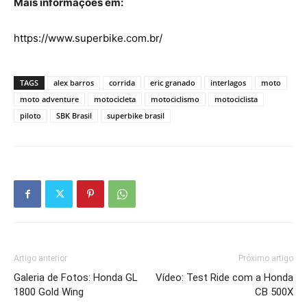
Mais informações em:
https://www.superbike.com.br/
TAGS
alex barros
corrida
eric granado
interlagos
moto
moto adventure
motocicleta
motociclismo
motociclista
piloto
SBK Brasil
superbike brasil
Artigo anterior
Próximo artigo
Galeria de Fotos: Honda GL
Vídeo: Test Ride com a Honda
1800 Gold Wing
CB 500X