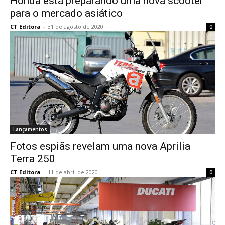
Honda está preparando uma nova scooter
para o mercado asiático
CT Editora
-
31 de agosto de 2020
0
Lançamentos
Fotos espiãs revelam uma nova Aprilia
Terra 250
CT Editora
-
11 de abril de 2020
0