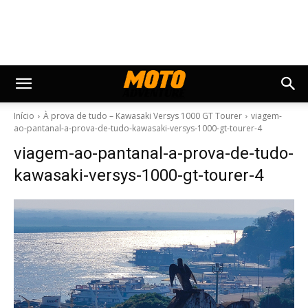
Início
À prova de tudo – Kawasaki Versys 1000 GT Tourer
viagem-
ao-pantanal-a-prova-de-tudo-kawasaki-versys-1000-gt-tourer-4
viagem-ao-pantanal-a-prova-de-tudo-
kawasaki-versys-1000-gt-tourer-4