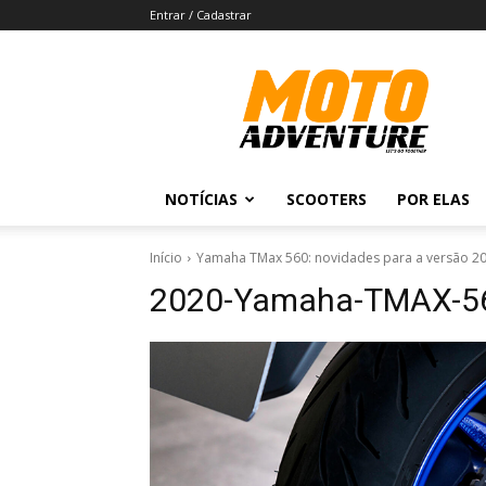
Entrar / Cadastrar
Revista
Moto
Adventure
NOTÍCIAS
SCOOTERS
POR ELAS
Início
Yamaha TMax 560: novidades para a versão 2
2020-Yamaha-TMAX-5