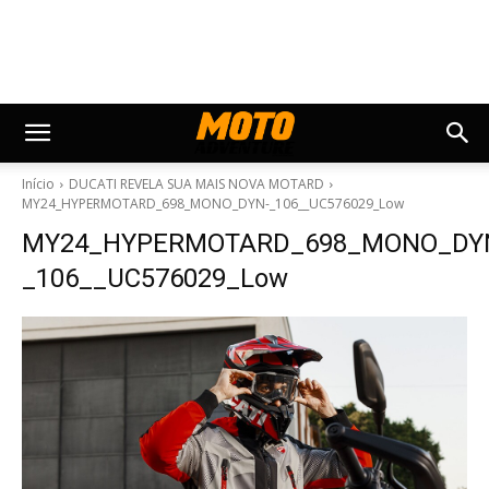
Início
DUCATI REVELA SUA MAIS NOVA MOTARD
MY24_HYPERMOTARD_698_MONO_DYN-_106__UC576029_Low
MY24_HYPERMOTARD_698_MONO_DY
_106__UC576029_Low