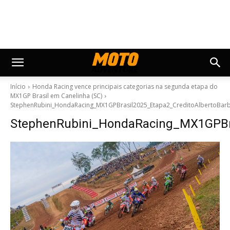
Início
Honda Racing vence principais categorias na segunda etapa do
MX1GP Brasil em Canelinha (SC)
StephenRubini_HondaRacing_MX1GPBrasil2025_Etapa2_CreditoAlbertoBa
StephenRubini_HondaRacing_MX1GPBr