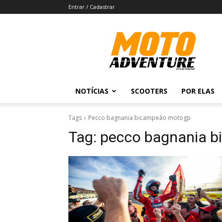
Entrar / Cadastrar
Revista
Moto
Adventure
NOTÍCIAS
SCOOTERS
POR ELAS
Tags
Pecco bagnania bicampeão motogp
Tag:
pecco bagnania 