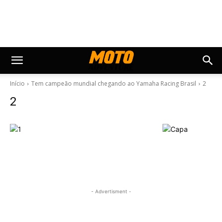
Início
Tem campeão mundial chegando ao Yamaha Racing Brasil
2
2
- Advertisment -