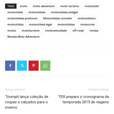
TAGS
moto
moto adventure
moto turismo
motociclet
motocicleta
motocicletas
motocicletas antigas
motocicletas premium
Motocicletas-conceito
motociclismo
motociclista
motociclista legal
motociclistas
motocross
motos
mototurismo
motovelocidade
off-road
revista
Revista Moto Adventure
Artigo anterior
Próximo artigo
Triumph lança coleção de
TRX prepara o cronograma da
roupas e calçados para o
temporada 2019 de viagens
inverno