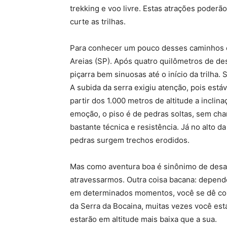
trekking e voo livre. Estas atrações poderã
curte as trilhas.
Para conhecer um pouco desses caminhos o
Areias (SP). Após quatro quilômetros de d
piçarra bem sinuosas até o início da trilha.
A subida da serra exigiu atenção, pois es
partir dos 1.000 metros de altitude a inclin
emoção, o piso é de pedras soltas, sem chan
bastante técnica e resistência. Já no alto d
pedras surgem trechos erodidos.
Mas como aventura boa é sinônimo de desafi
atravessarmos. Outra coisa bacana: depend
em determinados momentos, você se dê conta
da Serra da Bocaina, muitas vezes você est
estarão em altitude mais baixa que a sua.