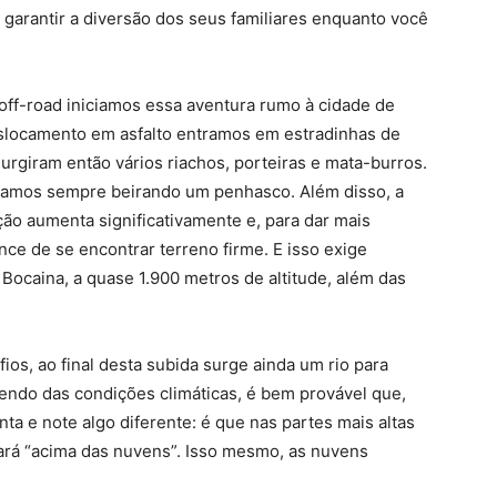
o garantir a diversão dos seus familiares enquanto você
ff-road iniciamos essa aventura rumo à cidade de
eslocamento em asfalto entramos em estradinhas de
 Surgiram então vários riachos, porteiras e mata-burros.
távamos sempre beirando um penhasco. Além disso, a
ação aumenta significativamente e, para dar mais
ce de se encontrar terreno firme. E isso exige
a Bocaina, a quase 1.900 metros de altitude, além das
os, ao final desta subida surge ainda um rio para
endo das condições climáticas, é bem provável que,
 e note algo diferente: é que nas partes mais altas
ará “acima das nuvens”. Isso mesmo, as nuvens