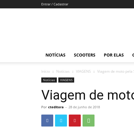
Entrar / Cadastrar
Revista
Moto
Adventure
NOTÍCIAS
SCOOTERS
POR ELAS
Início
Notícias
VIAGENS
Viagem de moto pela 
Notícias
VIAGENS
Viagem de moto
Por
cteditora
-
28 de junho de 2018