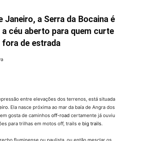
e Janeiro, a Serra da Bocaina é
 a céu aberto para quem curte
fora de estrada
va
epressão entre elevações dos terrenos, está situada
eiro
. Ela nasce próxima ao mar da baía de Angra dos
Quem gosta de caminhos
off-road
certamente já ouviu
es para trilhas em motos off, trails e
big trails
.
recho fluminense ou paulista, ou então mesclar os